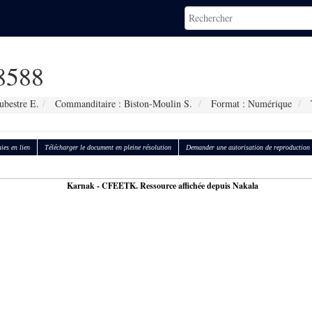
8588
ubestre E.
Commanditaire : Biston-Moulin S.
Format : Numérique
T
ies en lien
Télécharger le document en pleine résolution
Demander une autorisation de reproduction