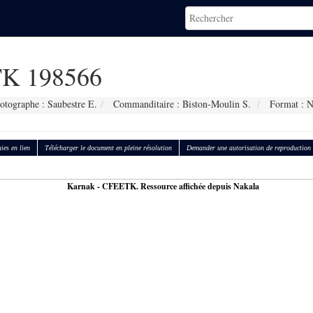
K 198566
otographe : Saubestre E.
Commanditaire : Biston-Moulin S.
Format : 
ies en lien
Télécharger le document en pleine résolution
Demander une autorisation de reproduction