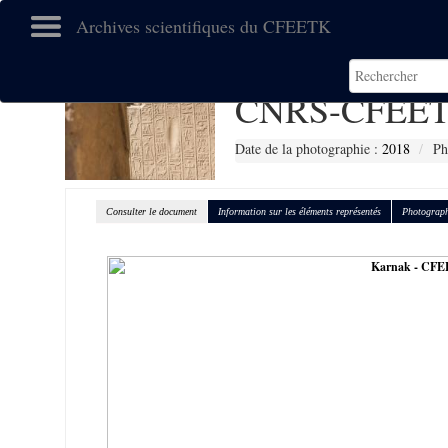
Archives scientifiques du CFEETK
CNRS-CFEET
Date de la photographie :
2018
Ph
Consulter le document
Information sur les éléments représentés
Photograph