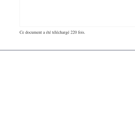
Ce document a été téléchargé 220 fois.
18 906 670 visites - 306