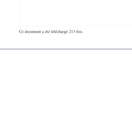
Ce document a été téléchargé 213 fois.
18 980 687 visites - 122