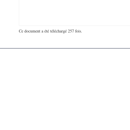
Ce document a été téléchargé 257 fois.
18 977 165 visites - 87