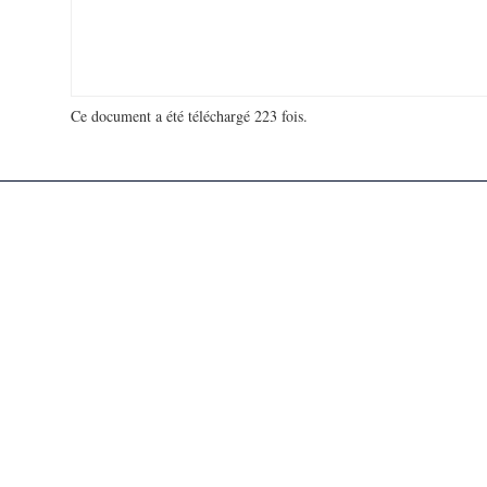
Ce document a été téléchargé 223 fois.
18 930 215 visites - 117