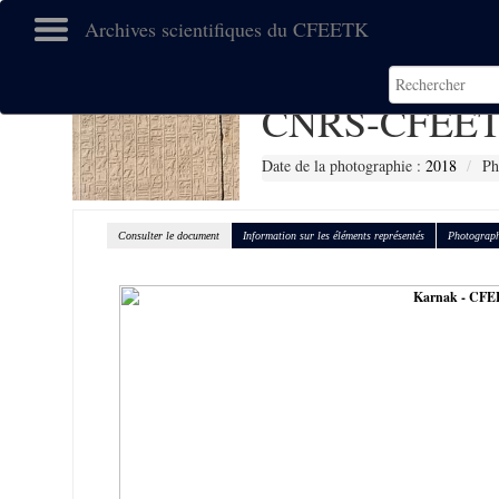
Archives scientifiques du CFEETK
CNRS-CFEET
Date de la photographie :
2018
Ph
Consulter le document
Information sur les éléments représentés
Photograph