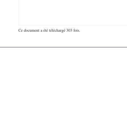
Ce document a été téléchargé 303 fois.
18 921 066 visites - 26