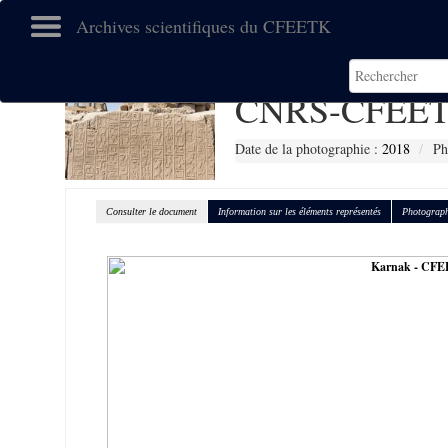
Archives scientifiques du CFEETK
CNRS-CFEET
Date de la photographie :
2018
Ph
Consulter le document
Information sur les éléments représentés
Photograph