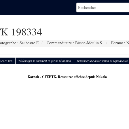
K 198334
otographe : Saubestre E.
Commanditaire : Biston-Moulin S.
Format : 
ies en lien
Télécharger le document en pleine résolution
Demander une autorisation de reproduction