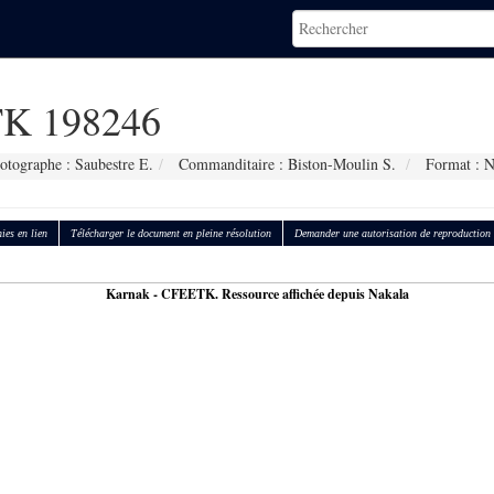
K 198246
otographe : Saubestre E.
Commanditaire : Biston-Moulin S.
Format : 
ies en lien
Télécharger le document en pleine résolution
Demander une autorisation de reproduction