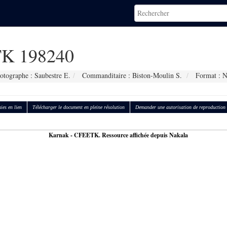
K 198240
otographe : Saubestre E.
Commanditaire : Biston-Moulin S.
Format : 
ies en lien
Télécharger le document en pleine résolution
Demander une autorisation de reproduction