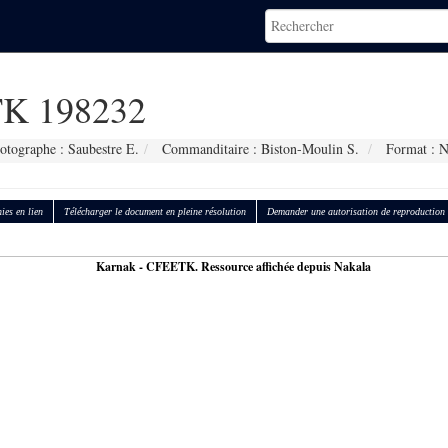
K 198232
otographe : Saubestre E.
Commanditaire : Biston-Moulin S.
Format : 
ies en lien
Télécharger le document en pleine résolution
Demander une autorisation de reproduction