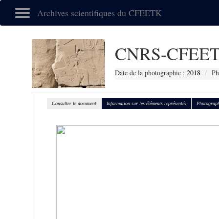
Archives scientifiques du CFEETK
CNRS-CFEET
Date de la photographie :
2018
Ph
Consulter le document
Information sur les éléments représentés
Photograph