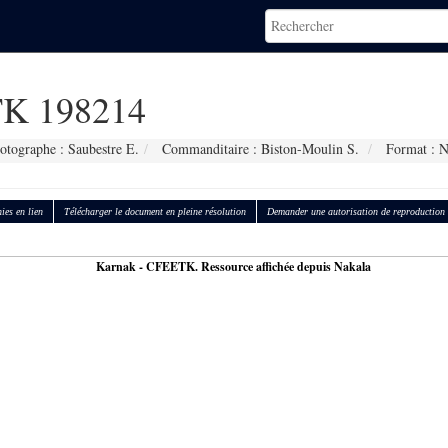
K 198214
otographe : Saubestre E.
Commanditaire : Biston-Moulin S.
Format : 
ies en lien
Télécharger le document en pleine résolution
Demander une autorisation de reproduction