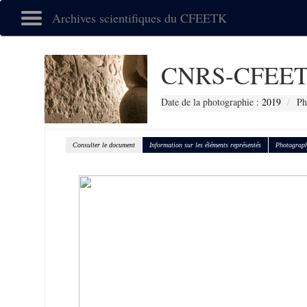
Archives scientifiques du CFEETK
CNRS-CFEET
Date de la photographie :
2019
Ph
Consulter le document
Information sur les éléments représentés
Photograph