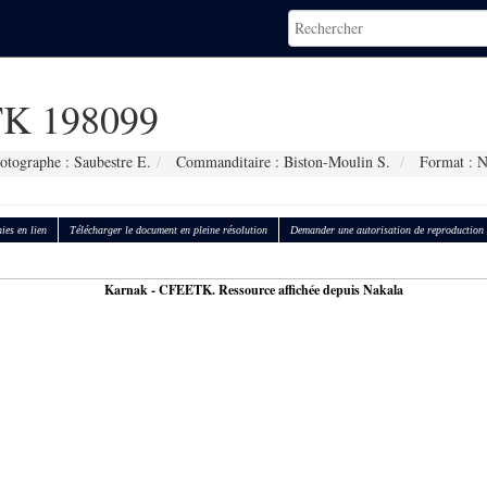
K 198099
otographe : Saubestre E.
Commanditaire : Biston-Moulin S.
Format : 
ies en lien
Télécharger le document en pleine résolution
Demander une autorisation de reproduction