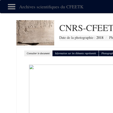
Archives scientifiques du CFEETK
CNRS-CFEET
Date de la photographie :
2018
Ph
Consulter le document
Information sur les éléments représentés
Photograph