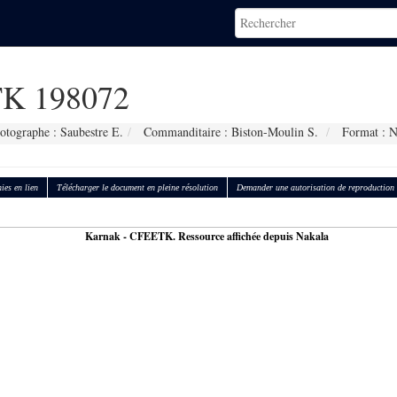
K 198072
otographe : Saubestre E.
Commanditaire : Biston-Moulin S.
Format : 
ies en lien
Télécharger le document en pleine résolution
Demander une autorisation de reproduction