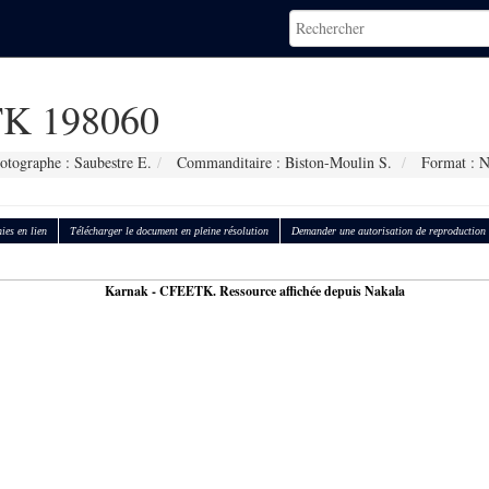
K 198060
otographe : Saubestre E.
Commanditaire : Biston-Moulin S.
Format : 
ies en lien
Télécharger le document en pleine résolution
Demander une autorisation de reproduction