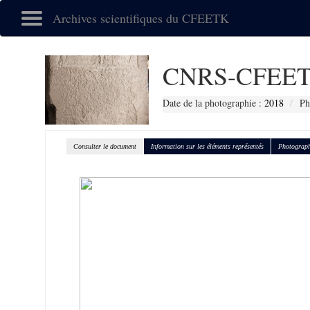
Archives scientifiques du CFEETK
CNRS-CFEET
Date de la photographie :
2018
Ph
Consulter le document
Information sur les éléments représentés
Photograph