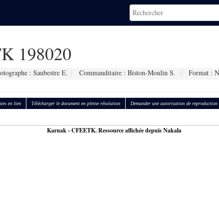
K 198020
otographe : Saubestre E.
Commanditaire : Biston-Moulin S.
Format : 
ies en lien
Télécharger le document en pleine résolution
Demander une autorisation de reproduction