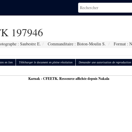
K 197946
otographe : Saubestre E.
Commanditaire : Biston-Moulin S.
Format : 
ies en lien
Télécharger le document en pleine résolution
Demander une autorisation de reproduction