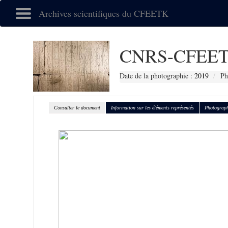
Archives scientifiques du CFEETK
CNRS-CFEET
Date de la photographie :
2019
Ph
Consulter le document
Information sur les éléments représentés
Photograph