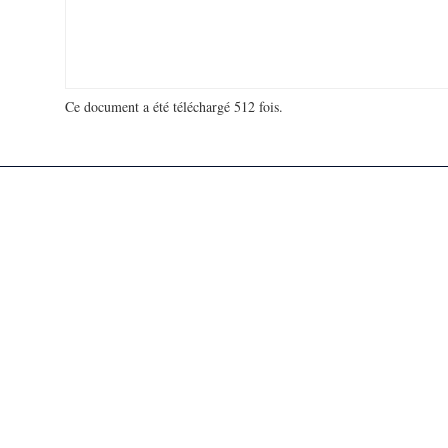
Ce document a été téléchargé 512 fois.
18 911 993 visites - 83