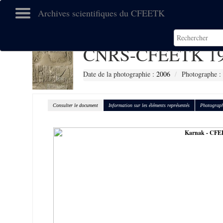
Archives scientifiques du CFEETK
CNRS-CFEETK 19
Date de la photographie :
2006
Photographe : 
Consulter le document
Information sur les éléments représentés
Photograph