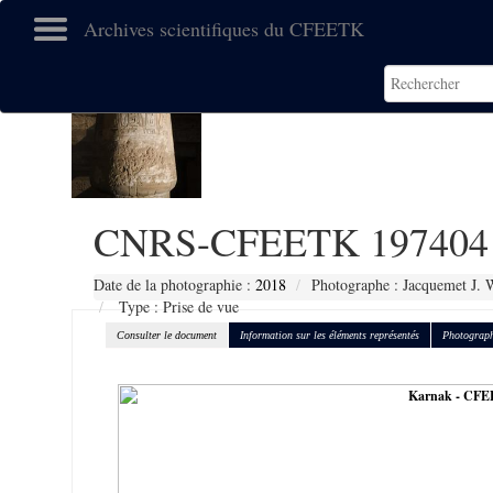
Archives scientifiques du CFEETK
CNRS-CFEETK 197404
Date de la photographie :
2018
Photographe : Jacquemet J. 
Type : Prise de vue
Consulter le document
Information sur les éléments représentés
Photograph