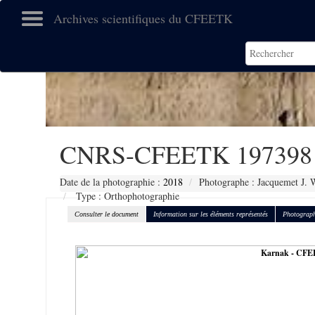
Archives scientifiques du CFEETK
CNRS-CFEETK 197398
Date de la photographie :
2018
Photographe : Jacquemet J. 
Type : Orthophotographie
Consulter le document
Information sur les éléments représentés
Photograph