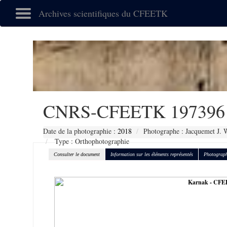
Archives scientifiques du CFEETK
CNRS-CFEETK 197396
Date de la photographie :
2018
Photographe : Jacquemet J. 
Type : Orthophotographie
Consulter le document
Information sur les éléments représentés
Photograph