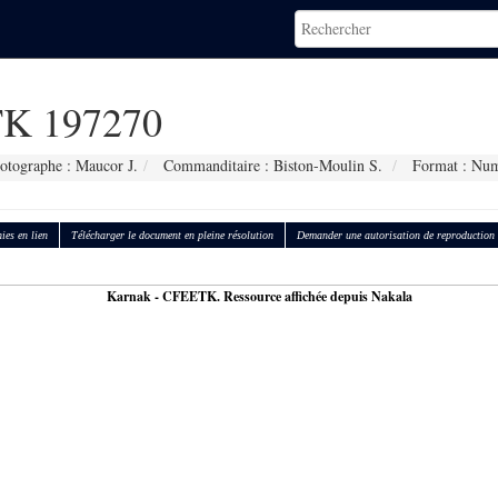
K 197270
otographe : Maucor J.
Commanditaire : Biston-Moulin S.
Format : Num
ies en lien
Télécharger le document en pleine résolution
Demander une autorisation de reproduction