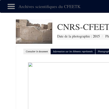
Archives scientifiques du CFEETK
CNRS-CFEET
Date de la photographie :
2015
Ph
Consulter le document
Information sur les éléments représentés
Photograph