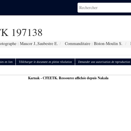
K 197138
otographe : Maucor J.,Saubestre E.
Commanditaire : Biston-Moulin S.
ies en lien
Télécharger le document en pleine résolution
Demander une autorisation de reproduction