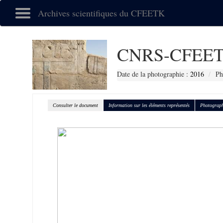
Archives scientifiques du CFEETK
CNRS-CFEET
Date de la photographie :
2016
Ph
Consulter le document
Information sur les éléments représentés
Photograph