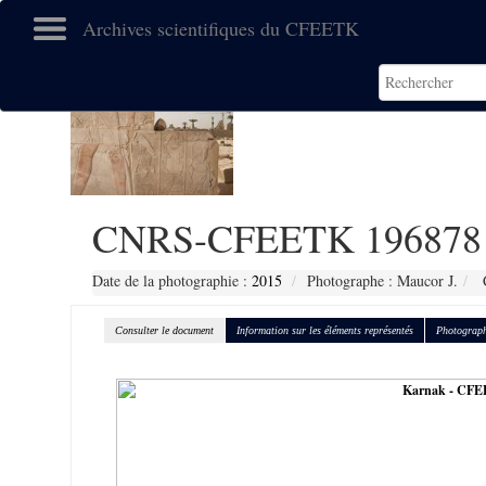
Archives scientifiques du CFEETK
CNRS-CFEETK 196878
Date de la photographie :
2015
Photographe : Maucor J.
C
Consulter le document
Information sur les éléments représentés
Photograph