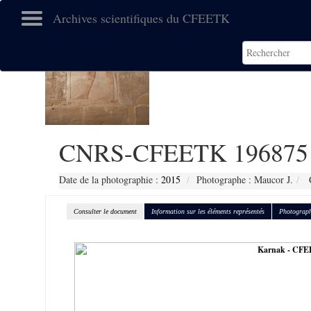
Archives scientifiques du CFEETK
CNRS-CFEETK 196875
Date de la photographie :
2015
Photographe : Maucor J.
C
Consulter le document
Information sur les éléments représentés
Photograph