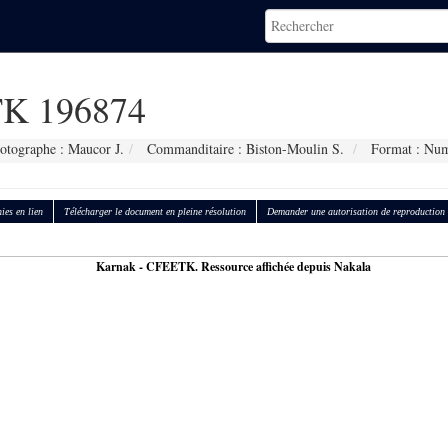
K 196874
otographe : Maucor J.
Commanditaire : Biston-Moulin S.
Format : Num
ies en lien
Télécharger le document en pleine résolution
Demander une autorisation de reproduction