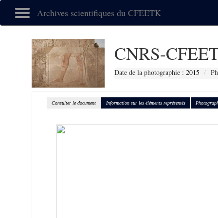
Archives scientifiques du CFEETK
CNRS-CFEET
Date de la photographie :
2015
Ph
Consulter le document
Information sur les éléments représentés
Photograph