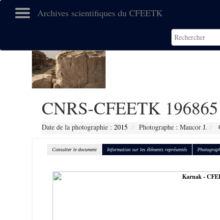
Archives scientifiques du CFEETK
CNRS-CFEETK 196865
Date de la photographie :
2015
Photographe : Maucor J.
C
Consulter le document
Information sur les éléments représentés
Photograph