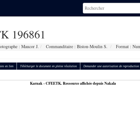
K 196861
otographe : Maucor J.
Commanditaire : Biston-Moulin S.
Format : Num
ies en lien
Télécharger le document en pleine résolution
Demander une autorisation de reproduction