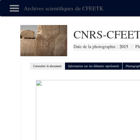
Archives scientifiques du CFEETK
CNRS-CFEET
Date de la photographie :
2015
Ph
Consulter le document
Information sur les éléments représentés
Photograph