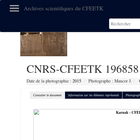
Archives scientifiques du CFEETK
CNRS-CFEETK 196858
Date de la photographie :
2015
Photographe : Maucor J.
C
Consulter le document
Information sur les éléments représentés
Photograph