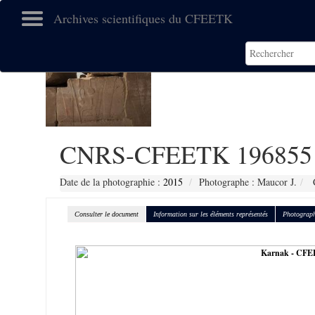
Archives scientifiques du CFEETK
CNRS-CFEETK 196855
Date de la photographie :
2015
Photographe : Maucor J.
C
Consulter le document
Information sur les éléments représentés
Photograph