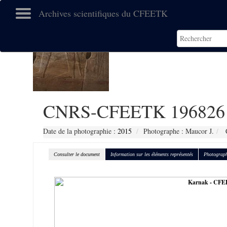
Archives scientifiques du CFEETK
CNRS-CFEETK 196826
Date de la photographie :
2015
Photographe : Maucor J.
C
Consulter le document
Information sur les éléments représentés
Photograph