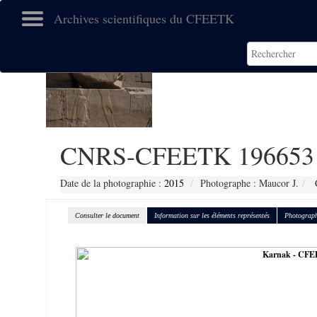
Archives scientifiques du CFEETK
CNRS-CFEETK 196653
Date de la photographie :
2015
Photographe : Maucor J.
C
Consulter le document
Information sur les éléments représentés
Photograph