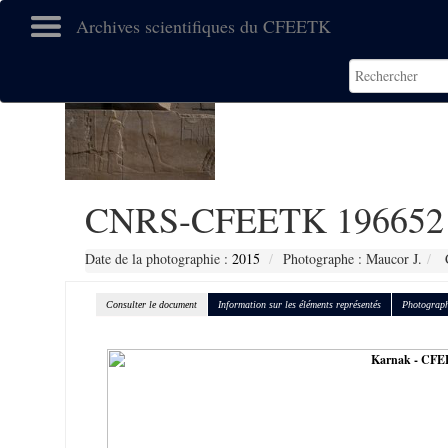
Archives scientifiques du CFEETK
CNRS-CFEETK 196652
Date de la photographie :
2015
Photographe : Maucor J.
C
Consulter le document
Information sur les éléments représentés
Photograph