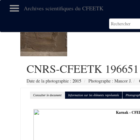
Archives scientifiques du CFEETK
CNRS-CFEETK 196651
Date de la photographie :
2015
Photographe : Maucor J.
C
Consulter le document
Information sur les éléments représentés
Photograph