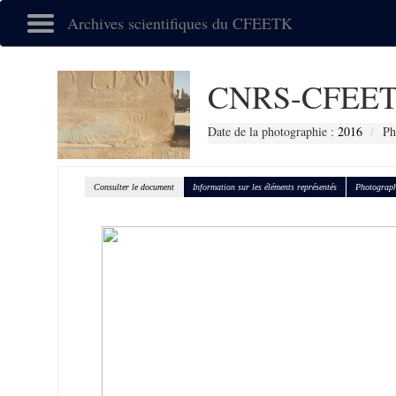
Archives scientifiques du CFEETK
CNRS-CFEET
Date de la photographie :
2016
Ph
Consulter le document
Information sur les éléments représentés
Photograph