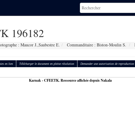
K 196182
otographe : Maucor J.,Saubestre E.
Commanditaire : Biston-Moulin S.
ies en lien
Télécharger le document en pleine résolution
Demander une autorisation de reproduction