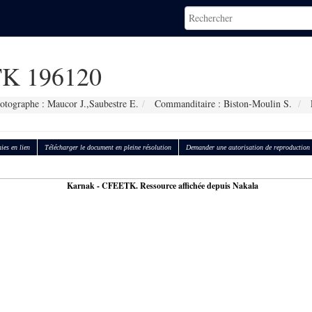
K 196120
otographe : Maucor J.,Saubestre E.
Commanditaire : Biston-Moulin S.
ies en lien
Télécharger le document en pleine résolution
Demander une autorisation de reproduction