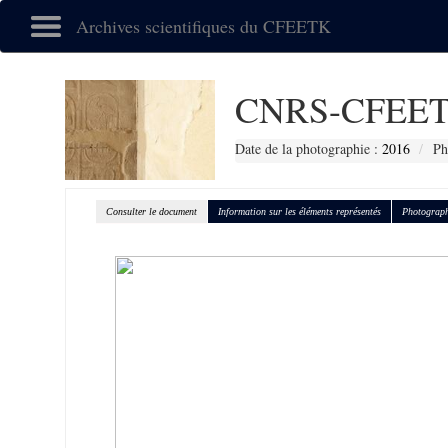
Archives scientifiques du CFEETK
CNRS-CFEET
Date de la photographie :
2016
Ph
Consulter le document
Information sur les éléments représentés
Photograph