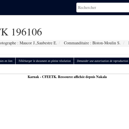
K 196106
otographe : Maucor J.,Saubestre E.
Commanditaire : Biston-Moulin S.
ies en lien
Télécharger le document en pleine résolution
Demander une autorisation de reproduction