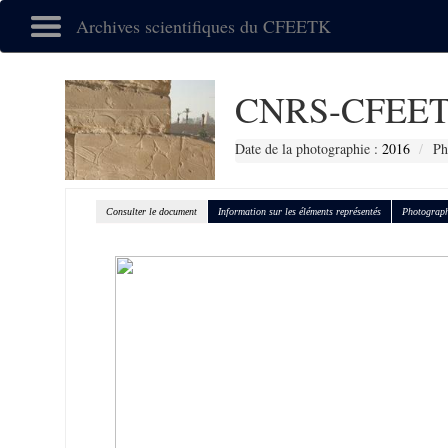
Archives scientifiques du CFEETK
CNRS-CFEET
Date de la photographie :
2016
Ph
Consulter le document
Information sur les éléments représentés
Photograph