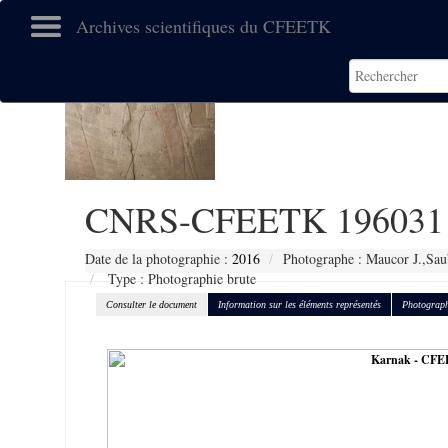
Archives scientifiques du CFEETK
CNRS-CFEETK 196031
Date de la photographie :
2016
Photographe : Maucor J.,Sau
Type : Photographie brute
Consulter le document
Information sur les éléments représentés
Photograph