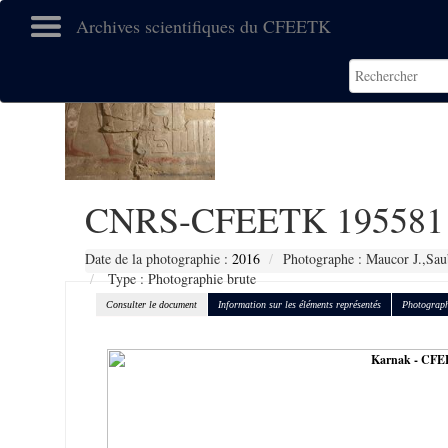
Archives scientifiques du CFEETK
CNRS-CFEETK 195581
Date de la photographie :
2016
Photographe : Maucor J.,Sau
Type : Photographie brute
Consulter le document
Information sur les éléments représentés
Photograph