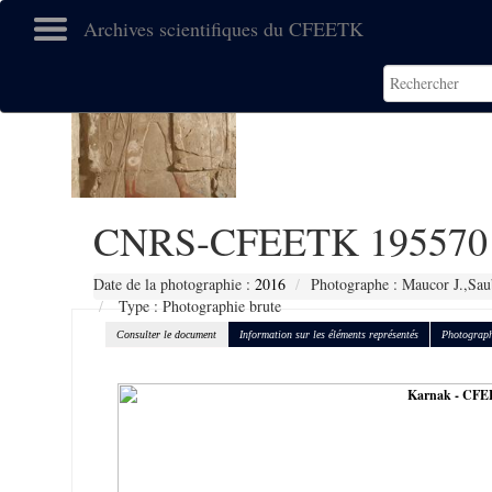
Archives scientifiques du CFEETK
CNRS-CFEETK 195570
Date de la photographie :
2016
Photographe : Maucor J.,Sau
Type : Photographie brute
Consulter le document
Information sur les éléments représentés
Photograph