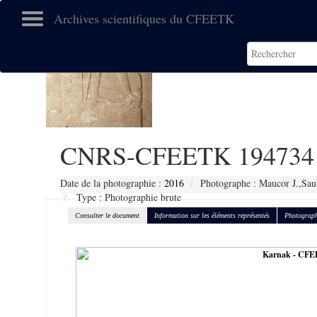
Archives scientifiques du CFEETK
CNRS-CFEETK 194734
Date de la photographie :
2016
Photographe : Maucor J.,Sau
Type : Photographie brute
Consulter le document
Information sur les éléments représentés
Photograph