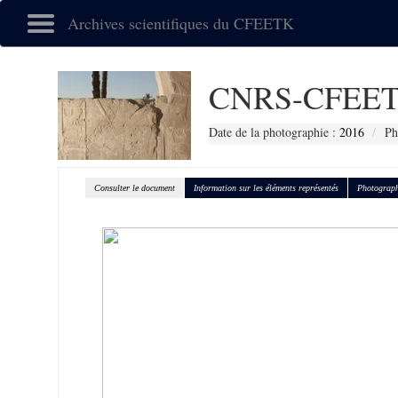
Archives scientifiques du CFEETK
CNRS-CFEET
Date de la photographie :
2016
Ph
Consulter le document
Information sur les éléments représentés
Photograph