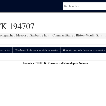
K 194707
otographe : Maucor J.,Saubestre E.
Commanditaire : Biston-Moulin S.
ies en lien
Télécharger le document en pleine résolution
Demander une autorisation de reproduction