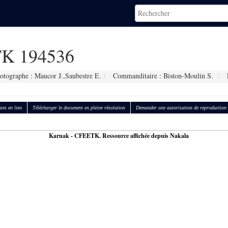
K 194536
otographe : Maucor J.,Saubestre E.
Commanditaire : Biston-Moulin S.
ies en lien
Télécharger le document en pleine résolution
Demander une autorisation de reproduction