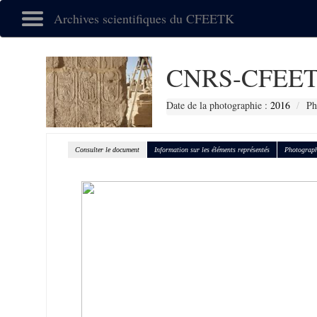
Archives scientifiques du CFEETK
CNRS-CFEET
Date de la photographie :
2016
Ph
Consulter le document
Information sur les éléments représentés
Photograph