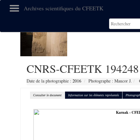
Archives scientifiques du CFEETK
CNRS-CFEETK 194248
Date de la photographie :
2016
Photographe : Maucor J.
C
Consulter le document
Information sur les éléments représentés
Photograph