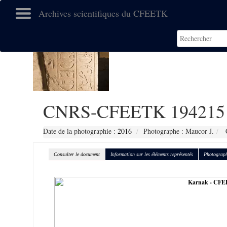
Archives scientifiques du CFEETK
CNRS-CFEETK 194215
Date de la photographie :
2016
Photographe : Maucor J.
C
Consulter le document
Information sur les éléments représentés
Photograph