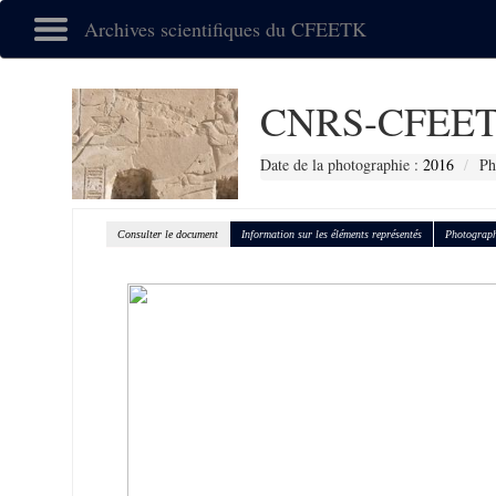
Archives scientifiques du CFEETK
CNRS-CFEET
Date de la photographie :
2016
Ph
Consulter le document
Information sur les éléments représentés
Photograph