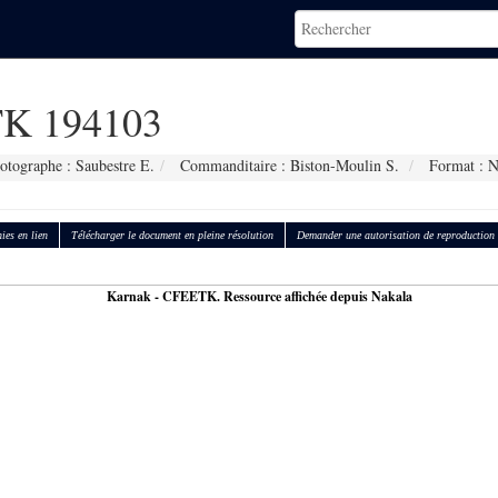
K 194103
otographe : Saubestre E.
Commanditaire : Biston-Moulin S.
Format : 
ies en lien
Télécharger le document en pleine résolution
Demander une autorisation de reproduction