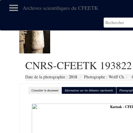
Archives scientifiques du CFEETK
CNRS-CFEETK 193822
Date de la photographie :
2018
Photographe : Wolff Ch.
C
Consulter le document
Information sur les éléments représentés
Photograph