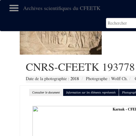
Archives scientifiques du CFEETK
CNRS-CFEETK 193778
Date de la photographie :
2018
Photographe : Wolff Ch.
C
Consulter le document
Information sur les éléments représentés
Photograph