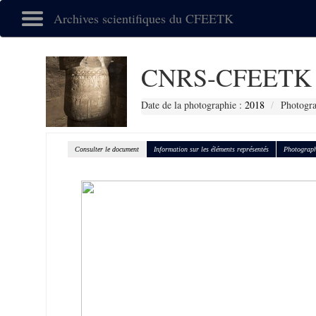
Archives scientifiques du CFEETK
CNRS-CFEETK 
Date de la photographie :
2018
Photogra
Consulter le document
Information sur les éléments représentés
Photograph