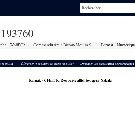
193760
phe : Wolff Ch.
Commanditaire : Biston-Moulin S.
Format : Numériqu
ies en lien
Télécharger le document en pleine résolution
Demander une autorisation de reproduction